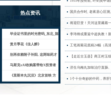
1955年授衔前, 叶剑英申
国共合作时, 老蒋居心叵
热点资讯
将迎巨变！天河这里藏着
毕业证书里的时光密码_东北_陈
李玮锋或重返中超执教！
尔修_长春
赏月季花《佳人醉》
工笔画菊花底稿24幅（高
别再依赖附子补阳, 这两味药才
【走近古玉器】商王村玉
是 “阳气救星”!
马斯克xAI收购案带给X投资者
济生乌梅丸加味治疗直肠
意外收获
《里斯本丸沉没》北京首映 方
1个十分奇妙的中药，养肝
励将寻找马航370